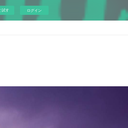
ぐ試す
ログイン